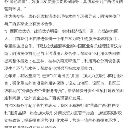
务‘绿色通道’，为项目发展提供要素保障等，真切感受到广西优良的
营商环境。”
作为热交换、离心分离和流体处理技术的全球领导者，阿法拉伐已
与广西多家企业有技术合作。
“广西区位优势、政策优势明显，实体经济场景丰富，市场潜力巨
大。目前我们正在跟进钦州一个年产30万吨生物质液体燃料项目，
希望能达成合作。”阿法拉伐能源事业部中国区业务总经理陈霄汉介
绍，阿法拉伐前期已与上汽通用五菱合作，帮助企业利用余热回收
提高整体能效；在玉林、桂林的燕京啤酒厂，利用离心分离设备实
现生产环节节水等，帮助企业增强可持续发展能力。
近年来，我区坚持“引进来”和“走出去”并重，加大力度吸引和利用外
资，强化重点外资项目的服务保障，设立自治区、设区市、县区三
级联动的“外商投资企业服务专员”，帮助解决外资企业项目建设的困
难和问题，让外资企业在广西实现更好发展。
自治区商务厅副厅长刘祥表示，我区正积极打造“营商广西·桂在便
利”服务品牌，出台加大吸引外商投资力度若干措施，加强落实财税
支持政策，提高投资运营便利化水平，营造一流的外商投资环境，
稳定和增强外资在桂发展信心。