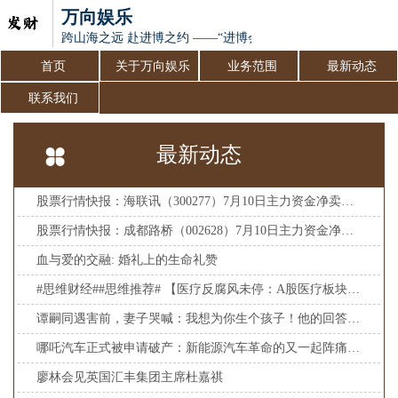
万向娱乐
跨山海之远 赴进博之约 ——“进博会走进广西”共享开放新机
首页
关于万向娱乐
业务范围
最新动态
联系我们
最新动态
股票行情快报：海联讯（300277）7月10日主力资金净卖出114.10万元
股票行情快报：成都路桥（002628）7月10日主力资金净卖出173.78万元
血与爱的交融: 婚礼上的生命礼赞
#思维财经##思维推荐# 【医疗反腐风未停：A股医疗板块刮起“留置立
谭嗣同遇害前，妻子哭喊：我想为你生个孩子！他的回答可谓真君子
哪吒汽车正式被申请破产：新能源汽车革命的又一起阵痛_市场_技术_产品
廖林会见英国汇丰集团主席杜嘉祺