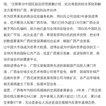
现。”汉斯希尔中国区副总经理唐鹏介绍，此次将新的软水系统和解
决方案带到广西，希望找到合作伙伴。
作为世界著名的商业信息服务机构，邓白氏公司连续5年参加进博
会，也不断深入拓展广西市场。“我们已经为超过130万家广西企业
赋予邓白氏编码，助力他们参与全球供应链合作。”邓白氏中国区总
裁吴广宇说，此次走进广西，希望发挥邓白氏的技术优势，把全球
的数据要素和广西的资源禀赋结合起来，赋能广西产业发展。
让中国大市场成为世界大机遇。进博会成为中国向世界提供的又一
全球共享的国际公共产品，也是广西展示形象、促进招商引资、推
动开放合作的重要平台。
借助进博会平台，广西玉柴集团将先进的新能源产品投入澳门市
场，广西金壮锦文化艺术有限公司将手提包、领带、团扇等壮锦产
品推向世界，广西北港资源发展有限公司与铁矿石、农产品等领域
相关展商建立了联系，拓展外贸业务……
据悉，广西每年均组织高规格的交易团参展参会，6年来，广西交易
团在线注册单位8422家，其中参展人员累计超过1.3万人次，累计成
交单数977单，无论是参会人员还是成交规模均呈逐年递增态势。