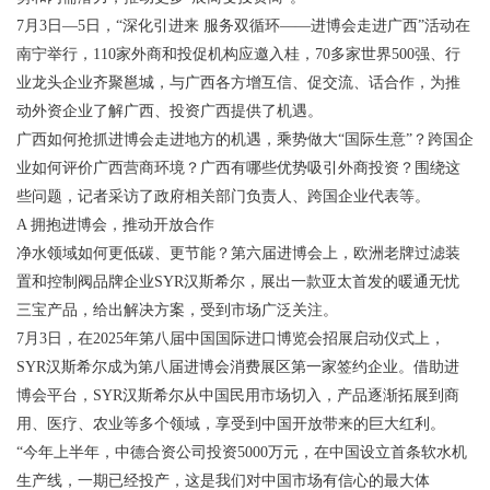
7月3日—5日，“深化引进来 服务双循环——进博会走进广西”活动在
南宁举行，110家外商和投促机构应邀入桂，70多家世界500强、行
业龙头企业齐聚邕城，与广西各方增互信、促交流、话合作，为推
动外资企业了解广西、投资广西提供了机遇。
广西如何抢抓进博会走进地方的机遇，乘势做大“国际生意”？跨国企
业如何评价广西营商环境？广西有哪些优势吸引外商投资？围绕这
些问题，记者采访了政府相关部门负责人、跨国企业代表等。
A 拥抱进博会，推动开放合作
净水领域如何更低碳、更节能？第六届进博会上，欧洲老牌过滤装
置和控制阀品牌企业SYR汉斯希尔，展出一款亚太首发的暖通无忧
三宝产品，给出解决方案，受到市场广泛关注。
7月3日，在2025年第八届中国国际进口博览会招展启动仪式上，
SYR汉斯希尔成为第八届进博会消费展区第一家签约企业。借助进
博会平台，SYR汉斯希尔从中国民用市场切入，产品逐渐拓展到商
用、医疗、农业等多个领域，享受到中国开放带来的巨大红利。
“今年上半年，中德合资公司投资5000万元，在中国设立首条软水机
生产线，一期已经投产，这是我们对中国市场有信心的最大体