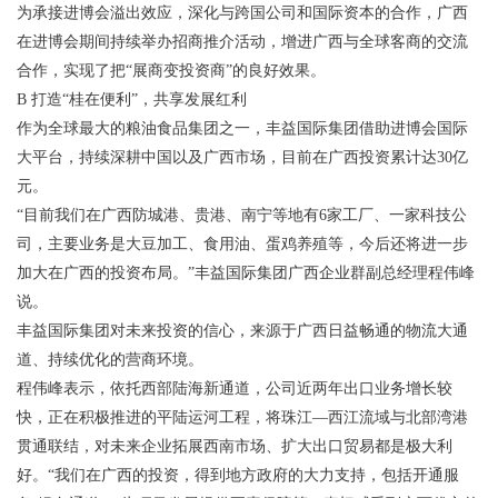
为承接进博会溢出效应，深化与跨国公司和国际资本的合作，广西
在进博会期间持续举办招商推介活动，增进广西与全球客商的交流
合作，实现了把“展商变投资商”的良好效果。
B 打造“桂在便利”，共享发展红利
作为全球最大的粮油食品集团之一，丰益国际集团借助进博会国际
大平台，持续深耕中国以及广西市场，目前在广西投资累计达30亿
元。
“目前我们在广西防城港、贵港、南宁等地有6家工厂、一家科技公
司，主要业务是大豆加工、食用油、蛋鸡养殖等，今后还将进一步
加大在广西的投资布局。”丰益国际集团广西企业群副总经理程伟峰
说。
丰益国际集团对未来投资的信心，来源于广西日益畅通的物流大通
道、持续优化的营商环境。
程伟峰表示，依托西部陆海新通道，公司近两年出口业务增长较
快，正在积极推进的平陆运河工程，将珠江—西江流域与北部湾港
贯通联结，对未来企业拓展西南市场、扩大出口贸易都是极大利
好。“我们在广西的投资，得到地方政府的大力支持，包括开通服