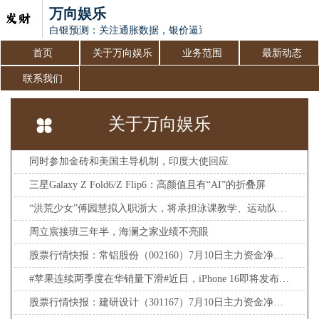
万向娱乐
白银预测：关注通胀数据，银价逼近30美元关键水平
首页
关于万向娱乐
业务范围
最新动态
联系我们
关于万向娱乐
同时参加金砖和美国主导机制，印度大使回应
三星Galaxy Z Fold6/Z Flip6：高颜值且有“AI”的折叠屏
“洪荒少女”傅园慧拟入职浙大，将承担泳课教学、运动队训练工作
周立宸接班三年半，海澜之家业绩不亮眼
股票行情快报：常铝股份（002160）7月10日主力资金净卖出136.45万元
#苹果连续两季度在华销量下滑#近日，iPhone 16即将发布引发热
股票行情快报：建研设计（301167）7月10日主力资金净卖出48.32万元