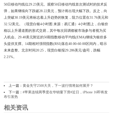
50日移动均线位29.23美元。观察50日移动均线首次测试时的技术反
弹，如果继续向下跌破28.22美元，预计将出现大幅下跌。反之，向
上突破30.19美元将标志着上升趋势的恢复，阻力位置在31.76美元和
32.52美元。（现货白银4小时图 来源：易汇通）4小时图上，白银价
格以上升通道图的形式交易，其中每次回调都被市场参与者视为买
入机会。29.40美元附近的50期指数移动平均线(EMA)继续为银价多
头提供支撑。14期相对强弱指数(RSI)落在40.00-60.00区间内，暗示
未来盘整。北京时间20:25，现货白银报29.286美元/盎司，跌幅
2.21%。
上一篇：
黄金失守2500大关，下一波行情将如何展开？
下一篇：
#苹果连续两季度在华销量下滑#近日，iPhone 16即将发
布引发热
相关资讯