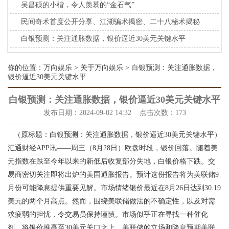
吴昌硕的小楷，令人羡慕的“金石气”
民间奇术首度公开分享、江湖骗术揭密、二十八秘术揭秘
白银预测：关注通胀数据，银价逼近30美元关键水平
你的位置：
万向娱乐
>
关于万向娱乐
> 白银预测：关注通胀数据，
银价逼近30美元关键水平
白银预测：关注通胀数据，银价逼近30美元关键水平
发布日期：2024-09-02 14:32 点击次数：173
（原标题：白银预测：关注通胀数据，银价逼近30美元关键水平）
汇通财经APP讯——周三（8月28日）欧盘时段，银价回落。随着美
元指数在跌至今年以来的新低后收复部分失地，白银价格下跌。交
易商密切关注即将出炉的美国通胀报告。预计这份报告将为美联储9
月份可能降息提供重要见解。市场情绪银价最近在8月26日达到30.19
美元的两个月高点。然而，围绕美联储做法的不确定性，以及对需
求疲弱的担忧，令交易员保持谨慎。市场似乎正在寻找一种催化
剂，将银价推高至30美元关口之上。美联储的立场和降息预期美联