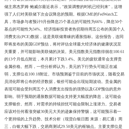
储主席杰罗姆·鲍威尔最近表示，“政策调整的时机已经到来”，这增
强了人们对美联储下次会议降息的预期。根据CME的FedWatch工
具，市场参与者预计9月份降息25个基点的可能性为66%，降息50个
基点的可能性为34%。经济指标投资者热切期待周五公布的美国个人
消费支出(PCE)数据，这是美联储青睐的通胀指标。这份报告，连同
即将发布的美国GDP预估，将对评估全球最大经济体的健康状况至
关重要，并可能影响美联储的决策。美元指数美元指数徘徊在100.61
的13个月低点附近，本月累计下跌3.4%。美元的疲软通常会支撑贵
金属价格。然而，一些分析师认为，美元的下行势头可能正在减
弱，支撑位在100.18附近。市场预测鉴于目前的市场状况，随着交易
员消化即将公布的经济数据，银价可能会出现短期波动。贵金属的
表现可能会受到周五个人消费支出报告的强势以及GDP预估的意外
影响。弱于预期的通胀数据可能会支持更大幅度的降息，这可能会
支撑银价。然而，对需求的持续担忧可能会限制上涨潜力。交易者
应该对任何看涨突破30美元大关的迹象保持警惕，这可能预示着一
个更持续的上升趋势。技术分析（现货白银日图 来源：易汇通）周
三，白银大幅下跌，交易商测试29.50美元的枢轴点。主要支撑位是