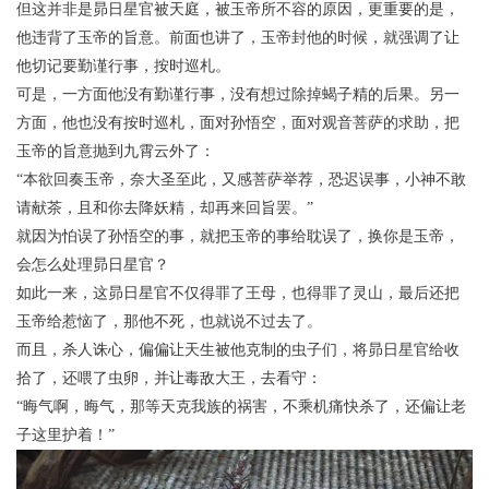
但这并非是昴日星官被天庭，被玉帝所不容的原因，更重要的是，
他违背了玉帝的旨意。前面也讲了，玉帝封他的时候，就强调了让
他切记要勤谨行事，按时巡札。
可是，一方面他没有勤谨行事，没有想过除掉蝎子精的后果。另一
方面，他也没有按时巡札，面对孙悟空，面对观音菩萨的求助，把
玉帝的旨意抛到九霄云外了：
“本欲回奏玉帝，奈大圣至此，又感菩萨举荐，恐迟误事，小神不敢
请献茶，且和你去降妖精，却再来回旨罢。”
就因为怕误了孙悟空的事，就把玉帝的事给耽误了，换你是玉帝，
会怎么处理昴日星官？
如此一来，这昴日星官不仅得罪了王母，也得罪了灵山，最后还把
玉帝给惹恼了，那他不死，也就说不过去了。
而且，杀人诛心，偏偏让天生被他克制的虫子们，将昴日星官给收
拾了，还喂了虫卵，并让毒敌大王，去看守：
“晦气啊，晦气，那等天克我族的祸害，不乘机痛快杀了，还偏让老
子这里护着！”