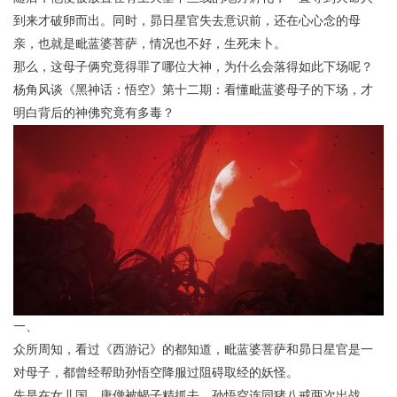
到来才破卵而出。同时，昴日星官失去意识前，还在心心念的母
亲，也就是毗蓝婆菩萨，情况也不好，生死未卜。
那么，这母子俩究竟得罪了哪位大神，为什么会落得如此下场呢？
杨角风谈《黑神话：悟空》第十二期：看懂毗蓝婆母子的下场，才
明白背后的神佛究竟有多毒？
一、
众所周知，看过《西游记》的都知道，毗蓝婆菩萨和昴日星官是一
对母子，都曾经帮助孙悟空降服过阻碍取经的妖怪。
先是在女儿国，唐僧被蝎子精抓去，孙悟空连同猪八戒两次出战，