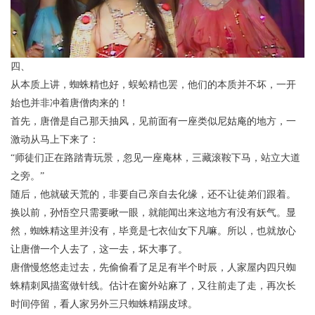
四、
从本质上讲，蜘蛛精也好，蜈蚣精也罢，他们的本质并不坏，一开
始也并非冲着唐僧肉来的！
首先，唐僧是自己那天抽风，见前面有一座类似尼姑庵的地方，一
激动从马上下来了：
“师徒们正在路踏青玩景，忽见一座庵林，三藏滚鞍下马，站立大道
之旁。”
随后，他就破天荒的，非要自己亲自去化缘，还不让徒弟们跟着。
换以前，孙悟空只需要瞅一眼，就能闻出来这地方有没有妖气。显
然，蜘蛛精这里并没有，毕竟是七衣仙女下凡嘛。所以，也就放心
让唐僧一个人去了，这一去，坏大事了。
唐僧慢悠悠走过去，先偷偷看了足足有半个时辰，人家屋内四只蜘
蛛精刺凤描鸾做针线。估计在窗外站麻了，又往前走了走，再次长
时间停留，看人家另外三只蜘蛛精踢皮球。