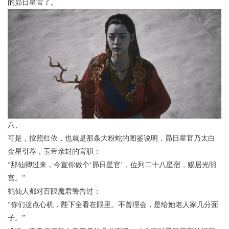
的昴日星官了。
八、
可是，按照红依，也就是那条大粉蛇的图鉴说明，昴日星官乃太白
金星引荐，玉帝亲封的官职：
“那仙卿过来，今宣你做个‘昴日星官’，位列二十八星宿，赐居光明
宫。”
鹤仙人都对百眼魔君警告过：
“你们这点心机，陛下全看在眼里。不曾理会，是给她老人家几分面
子。”