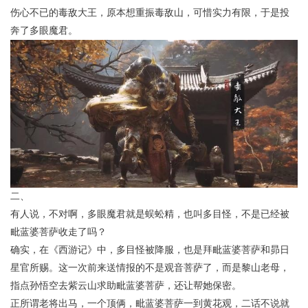
伤心不已的毒敌大王，原本想重振毒敌山，可惜实力有限，于是投
奔了多眼魔君。
二、
有人说，不对啊，多眼魔君就是蜈蚣精，也叫多目怪，不是已经被
毗蓝婆菩萨收走了吗？
确实，在《西游记》中，多目怪被降服，也是拜毗蓝婆菩萨和昴日
星官所赐。这一次前来送情报的不是观音菩萨了，而是黎山老母，
指点孙悟空去紫云山求助毗蓝婆菩萨，还让帮她保密。
正所谓老将出马，一个顶俩，毗蓝婆菩萨一到黄花观，二话不说就