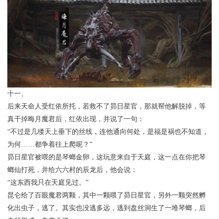
十一、
后来天命人受红依所托，若救不了昴日星官，那就帮他解脱掉，等
真干掉晦月魔君后，红依出现，并说了一句：
“不过是几缕天上垂下的丝线，连他通向何处，是福是祸也不知道，
为何……都争着往上爬呢？”
昴日星官被喂的是琴螂金卵，这玩意来自于天庭，这一点在你把琴
螂仙打死，并给六六村的辰龙后，他会说：
“这东西我只在天庭见过。”
昆仑给了百眼魔君两颗，其中一颗喂了昴日星官，另外一颗突然孵
化出虫子，逃了。其实也没逃多远，逃到盘丝洞生了一堆琴螂，后