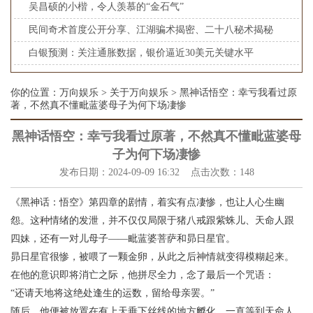
吴昌硕的小楷，令人羡慕的“金石气”
民间奇术首度公开分享、江湖骗术揭密、二十八秘术揭秘
白银预测：关注通胀数据，银价逼近30美元关键水平
你的位置：
万向娱乐
>
关于万向娱乐
> 黑神话悟空：幸亏我看过原
著，不然真不懂毗蓝婆母子为何下场凄惨
黑神话悟空：幸亏我看过原著，不然真不懂毗蓝婆母
子为何下场凄惨
发布日期：2024-09-09 16:32 点击次数：148
《黑神话：悟空》第四章的剧情，着实有点凄惨，也让人心生幽
怨。这种情绪的发泄，并不仅仅局限于猪八戒跟紫蛛儿、天命人跟
四妹，还有一对儿母子——毗蓝婆菩萨和昴日星官。
昴日星官很惨，被喂了一颗金卵，从此之后神情就变得模糊起来。
在他的意识即将消亡之际，他拼尽全力，念了最后一个咒语：
“还请天地将这绝处逢生的运数，留给母亲罢。”
随后，他便被放置在有上天垂下丝线的地方孵化，一直等到天命人