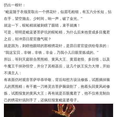
扔出一根针：
“毗蓝随于衣领里取出一个绣花针，似眉毛粗细，有五六分长短，拈
在手，望空抛去。少时间，响一声，破了金光。”
就这一下，蜈蚣精就被刺瞎了眼睛，束手就擒！
可是，明明是毗蓝婆菩萨坑的蜈蚣精，为什么后来他变成多目魔君
之后，却冲昴日星官撒气呢？
就是因为，刺瞎他眼睛的那根绣花针，是昴日星官提供给母亲的：
“我这宝贝，非钢，非铁，非金，乃我小儿日眼里炼成的。”
所以，等到天庭联合黑熊精、黄风大王、黄眉老怪、多目怪，以及
牛魔王干掉孙悟空，并分了其根器后，这几个妖王实力大增，开始
不满主人：
有表面仍对观音菩萨毕恭毕敬，背后却想方设法修炼，试图摘掉箍
儿的黑熊精；有干脆一刀将灵吉菩萨脑袋割了，抱着头回黄风岭修
炼，试图报复的黄风大王；再有就是百眼魔君了，他不仅将克制自
己的绣花针搞到手了，还疯狂报复毗蓝婆母子。