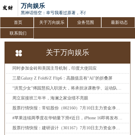
万向娱乐
黑神话悟空：幸亏我看过原著，不然真不懂毗蓝婆母子为何下
首页
关于万向娱乐
业务范围
最新动态
联系我们
关于万向娱乐
同时参加金砖和美国主导机制，印度大使回应
三星Galaxy Z Fold6/Z Flip6：高颜值且有“AI”的折叠屏
“洪荒少女”傅园慧拟入职浙大，将承担泳课教学、运动队训练工作
周立宸接班三年半，海澜之家业绩不亮眼
股票行情快报：常铝股份（002160）7月10日主力资金净卖出136.45万元
#苹果连续两季度在华销量下滑#近日，iPhone 16即将发布引发热
股票行情快报：建研设计（301167）7月10日主力资金净卖出48.32万元