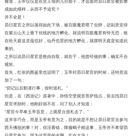
难道，玉帝仅仅是在意王母的几分面子，才会面对昴日星官被折磨
成如此模样，从而不予追究？
并不全是！
昴日星官之所以落得如此下场，被百眼魔君喂了虫卵，还刻意安排
在紫云山天上垂下丝线的地方孵化。就说明百眼魔君有恃无恐，敢
在给天庭送灵蕴也好，仙丹也罢的地方孵化，就摆明天庭是知道此
事的。
之所以说昴日星官是咎由自取，就在于，他曾经做的事，确实不合
规矩。
首先，红依的图鉴里也说明了，玉帝封昴日星官的时候，还特意追
加了一句：
“切记以后勤谨行事，按时巡札。”
但是，在《西游记》原著中，孙悟空受观音菩萨指点，前去找昴日
星官求助时，他刚好就不在，问了别人才知道：
“星官今早奉玉帝旨意，上观星台巡札去了。”
这并非巧合，而是玉帝有意为之，目的就是不想让昴日星官去参与
西天佛祖的事！对，你没看错，降服蝎子精这事，玉帝并不希望昴
日星官参与，因为这里面的水啊，实在太深！