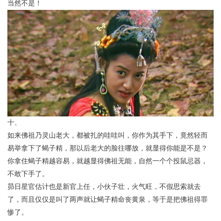
当然不是！
十、
如来佛祖乃灵山老大，都被扎的哇哇叫，你作为其手下，竟然轻而
易举拿下了蝎子精，那以后老大的脸往哪放，就显得你能是不是？
你拿住蝎子精越容易，就越显得佛祖无能，自然一个个投鼠忌器，
不敢下手了。
昴日星官估计也是新官上任，小伙子壮，火气旺，不假思索就去
了，而且仅仅是叫了两声就让蝎子精命丧黄泉，等于是把佛祖得罪
惨了。