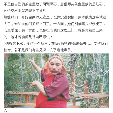
不是他自己的茶盅里放了两颗黑枣，唐僧师徒茶盅里放的是红枣，
孙悟空根本就发现不了异常。
蜘蛛精们一开始跑到师兄这里，也并没说实情，原本以为这事就过
去了，谁知道他们又找上门了。一方面，她们刚被猪八戒侵犯了，
心里委屈，另一方面，也是担心他们这次上门，就是奔着自己来
的，这才苦劝师兄替自己报仇：
“他就跳下水，变作一个鲇鱼，在我们腿裆里钻来钻去……要伤我们
性命。若不是我们有些见识，几乎遭他毒手。”
六、