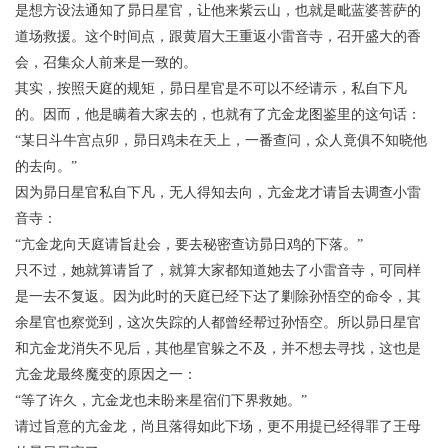
是想方设法通知了昴日星官，让他来紫云山，也就是毗蓝婆菩萨的
道场救援。这个时间点，跟黄眉大王重返小雷音寺，召开盛大的香
会，召集众人前来是一致的。
其实，按照天庭的规矩，昴日星官是不可以不经请示，私自下凡
的。因而，他是瞒着大家去的，也就有了亢金龙图鉴里的这句话：
“某日斗牛宫点卯，昴日鸡未在天上，一番查问，众人竟俱不知晓他
的去向。”
因为昴日星官私自下凡，无人得知去向，亢金龙才请旨去调查小雷
音寺：
“亢金龙向天庭请旨赴会，要去秘密查访昴日鸡的下落。”
只不过，她就算请旨了，就算大家都知道她去了小雷音寺，可同样
是一去不复返。因为此时的天庭已经下达了剿除孙悟空的命令，其
余星官也察觉到，这次失踪的人都曾经帮过孙悟空。所以昴日星官
和亢金龙消失不见后，其他星官躲之不及，并不想去寻找，这也是
亢金龙最终魔变的原因之一：
“等了许久，亢金龙也未盼来星宿们下界救她。”
请过旨意的亢金龙，尚且落得如此下场，更不用提已经得罪了王母