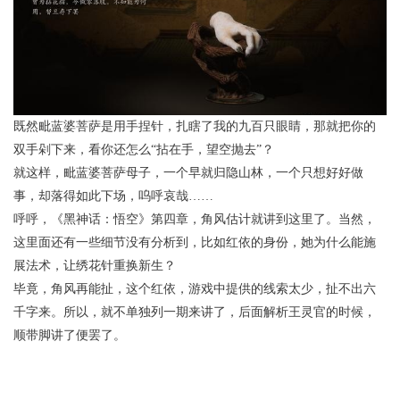
既然毗蓝婆菩萨是用手捏针，扎瞎了我的九百只眼睛，那就把你的
双手剁下来，看你还怎么“拈在手，望空抛去”？
就这样，毗蓝婆菩萨母子，一个早就归隐山林，一个只想好好做
事，却落得如此下场，呜呼哀哉……
呼呼，《黑神话：悟空》第四章，角风估计就讲到这里了。当然，
这里面还有一些细节没有分析到，比如红依的身份，她为什么能施
展法术，让绣花针重换新生？
毕竟，角风再能扯，这个红依，游戏中提供的线索太少，扯不出六
千字来。所以，就不单独列一期来讲了，后面解析王灵官的时候，
顺带脚讲了便罢了。