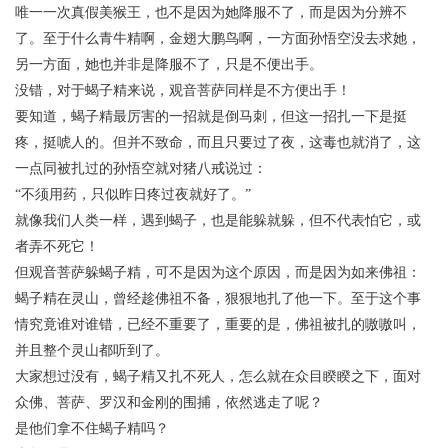
唯一一次真假美猴王，也不是因为她降服不了，而是因为分辨不
了。至于什么青牛精啊，金翅大鹏鸟啊，一方面孙悟空没去求她，
另一方面，她也并非是降服不了，只是不便出手。
没错，对于蝎子精来说，观音菩萨同样是不方便出手！
要知道，蝎子精最厉害的一招就是倒马刺，但这一招扎一下是挺
疼，挺唬人的。但并不致命，而且只要过了夜，这毒也就消了，这
一点同被扎过的孙悟空就对猪八戒说过：
“不须用药，只似昨日疼过夜就好了。”
就像我们人类一样，遇到蝎子，也是能躲就躲，但不代表怕它，或
者弄不死它！
但观音菩萨躲蝎子精，可不是因为这个原因，而是因为如来佛祖：
蝎子精在灵山，曾经趁佛祖不备，狠狠地扎了他一下。至于这个事
情究竟谁对谁错，已经不重要了，重要的是，佛祖被扎的嗷嗷叫，
并且整个灵山都听到了。
大家想过没有，蝎子精又扎不死人，怎么就在众目睽睽之下，面对
众佛、菩萨、罗汉和金刚的围捕，依然逃走了呢？
是他们拿不住蝎子精吗？