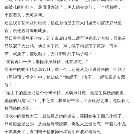
都被扎的哇哇叫。最后没办法了，俩人躺在坡前，一个捂着嘴，一
个摸着头，无可奈何。
还是观音菩萨及时出现，指点孙悟空去东天门里光明宫找昴日星
官，说他必能降服此妖。
昴日星官果然不含糊，到了毒敌山后二话不说先现了本相，原来是
只双冠子大公鸡。他先叫了第一声，蝎子精就现了原形，再叫一
声，就死了，都没动手，光吓都吓死了蝎子精：
“星官再叫一声，那怪浑身酥软，死在坡前。”
原著中的蝎子精形单影只，就一个，还是从灵山逃过来的。但到了
《黑神话：悟空》中，她却成了“海蝎子”（海王），经常跟道友双
修：
“这山中的魔王乃是个母蝎子精，又唤风月魔，最是生得妖娆貌美。
她修的乃是“动”字门中之道，极擅房中术，又会欢好之事，是以有无
数同修的道侣。”
游戏中的毒敌大王，就曾经是她的道友，还跟她生了四只小蝎子，
只可惜全是公的，从而被母亲嫌弃。毒敌大王也硬气，带着几个儿
子就离开了，直到蝎子精被昴日星官用声波武器搞死……