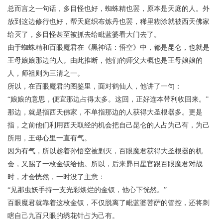
总而言之一句话，多目怪也好，蜘蛛精也罢，原本是天庭的人。外
放到这边修行也好，帮天庭织布炼丹也罢，稀里糊涂就被西天佛家
给灭了，多目怪甚至被抓去给毗蓝婆看大门去了。
由于蜘蛛精和百眼魔君在《黑神话：悟空》中，都是昆仑，也就是
王母娘娘那边的人。由此推断，他们的师父大概也是王母娘娘的
人，师祖则为三清之一。
所以，在百眼魔君的图鉴里，面对鹤仙人，他讲了一句：
“娘娘的意思，便宜那边占得太多。这回，正好连本带利收回来。”
那边，就是指西天佛家，不单指那边的人获得大圣根器多。更是
指，之前他们利用西天取经的机会把自己昆仑的人占为己有，为己
所用，王母心里一直有气。
因为有气，所以趁着孙悟空被剿灭，百眼魔君获得大圣根器的机
会，又赐了一枚金钗给他。所以，后来昴日星官跟百眼魔君对战
时，才会恍然，一时没了主意：
“见那虫妖手持一支光彩焕烂的金钗，他心下恍然。”
百眼魔君就靠着这枚金钗，不仅脱离了毗蓝婆菩萨的管控，还将刺
瞎自己九百只眼的绣花针占为己有。