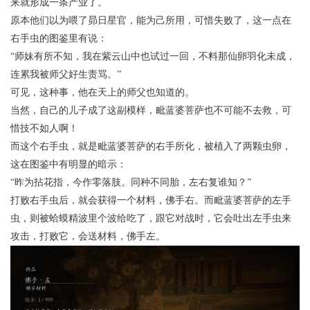
来就形成一条产业了。
原本他们以为喂了昴日星官，能为己所用，可惜失败了，这一点在
右手虫的图鉴里有说：
“师妹有所不知，我在紫云山中也试过一回，不料那仙卵羽化未成，
连累我被师父好生责骂。”
可见，这种事，他在天上的师父也知道的。
当然，自己的儿子成了这副模样，毗蓝婆菩萨也不可能不去救，可
惜技不如人啊！
而这个右手虫，就是毗蓝婆菩萨的右手所化，被植入了两颗虫卵，
这在图鉴中有明显的暗示：
“昨为拈花指，今作零落肢。同种不同胎，左右复谁知？”
打败右手虫后，就会获得一个材料，佛手右。而毗蓝婆菩萨的左手
虫，则被蛤蟆精波里个波给吃了，跟它对战时，它会吐出左手虫来
攻击，打败它，会送材料，佛手左。