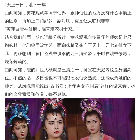
“天上一日，地下一年！”
由此可知，黄花观就等同于仙界，跟神仙住的地方没有什么本质上
的区别，再加上二门那的一副对联，更是让人联想菲菲：
“黄芽白雪神仙府，瑶草琪花羽士家。”
结合我们前面一期也详细分析过，黄花观观主多目怪的师妹是七只
蜘蛛精，他们曾同堂学艺，而蜘蛛精又来自于天上，乃七衣仙女下
凡。再联想到，多目怪观中供奉的乃三清圣象，平时在观中修炼，
烧茅炼药的。
由此可知，他的师祖大概就是三清之一，师父在天庭内也是身居高
位。不然的话，多目怪也不可能跟七衣仙女熟悉，还能成为她们的
师兄。从蜘蛛精能说出“古书云：七年男女不同席”这样的话来看，她
们的文化素质和教养，都不算低。