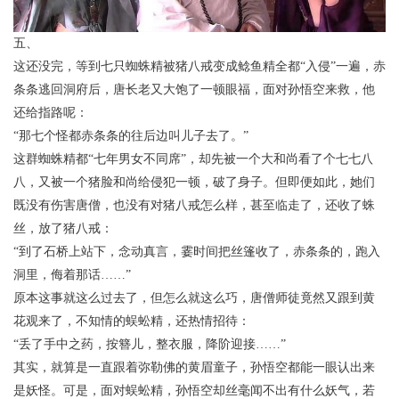
五、
这还没完，等到七只蜘蛛精被猪八戒变成鲶鱼精全都“入侵”一遍，赤
条条逃回洞府后，唐长老又大饱了一顿眼福，面对孙悟空来救，他
还给指路呢：
“那七个怪都赤条条的往后边叫儿子去了。”
这群蜘蛛精都“七年男女不同席”，却先被一个大和尚看了个七七八
八，又被一个猪脸和尚给侵犯一顿，破了身子。但即便如此，她们
既没有伤害唐僧，也没有对猪八戒怎么样，甚至临走了，还收了蛛
丝，放了猪八戒：
“到了石桥上站下，念动真言，霎时间把丝篷收了，赤条条的，跑入
洞里，侮着那话……”
原本这事就这么过去了，但怎么就这么巧，唐僧师徒竟然又跟到黄
花观来了，不知情的蜈蚣精，还热情招待：
“丢了手中之药，按簪儿，整衣服，降阶迎接……”
其实，就算是一直跟着弥勒佛的黄眉童子，孙悟空都能一眼认出来
是妖怪。可是，面对蜈蚣精，孙悟空却丝毫闻不出有什么妖气，若