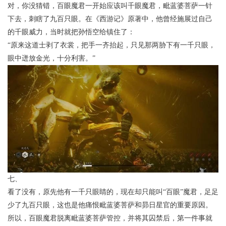
对，你没猜错，百眼魔君一开始应该叫千眼魔君，毗蓝婆菩萨一针
下去，刺瞎了九百只眼。在《西游记》原著中，他曾经施展过自己
的千眼威力，当时就把孙悟空给镇住了：
“原来这道士剥了衣裳，把手一齐抬起，只见那两胁下有一千只眼，
眼中迸放金光，十分利害。”
七、
看了没有，原先他有一千只眼睛的，现在却只能叫“百眼”魔君，足足
少了九百只眼，这也是他痛恨毗蓝婆菩萨和昴日星官的重要原因。
所以，百眼魔君脱离毗蓝婆菩萨管控，并将其囚禁后，第一件事就