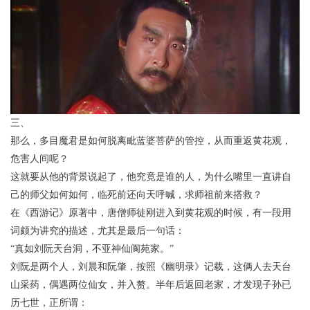
三、
那么，多目魔君是如何脱离毗蓝婆菩萨的管控，从而重返黄花观，
危害人间呢？
这就要从他的背景说起了，他究竟是谁的人，为什么嘴里一直讲自
己的师父如何如何，临死前还向天呼喊，求师祖前来搭救？
在《西游记》原著中，唐僧师徒刚进入到黄花观的时候，有一段用
词颇为讲究的描述，尤其是最后一句话：
“真如刘阮天台洞，不亚神仙阆苑家。”
刘阮是两个人，刘晨和阮肇，按照《幽明录》记载，这俩人去天台
山采药，偶遇两位仙女，并入赘。半年后返回老家，才发现子孙已
历七世，正所谓：