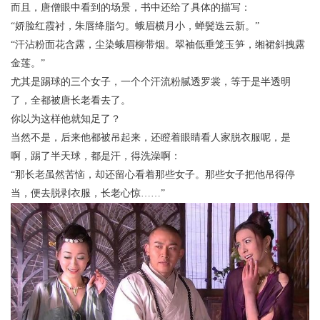
而且，唐僧眼中看到的场景，书中还给了具体的描写：
“娇脸红霞衬，朱唇绛脂匀。蛾眉横月小，蝉鬓迭云新。”
“汗沾粉面花含露，尘染蛾眉柳带烟。翠袖低垂笼玉笋，缃裙斜拽露
金莲。”
尤其是踢球的三个女子，一个个汗流粉腻透罗裳，等于是半透明
了，全都被唐长老看去了。
你以为这样他就知足了？
当然不是，后来他都被吊起来，还瞪着眼睛看人家脱衣服呢，是
啊，踢了半天球，都是汗，得洗澡啊：
“那长老虽然苦恼，却还留心看着那些女子。那些女子把他吊得停
当，便去脱剥衣服，长老心惊……”